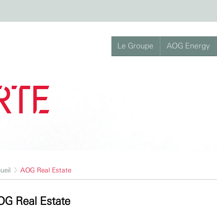
|
Navigation
Contenu
Le Groupe
AOG Energy
rte
ueil
AOG Real Estate
G Real Estate