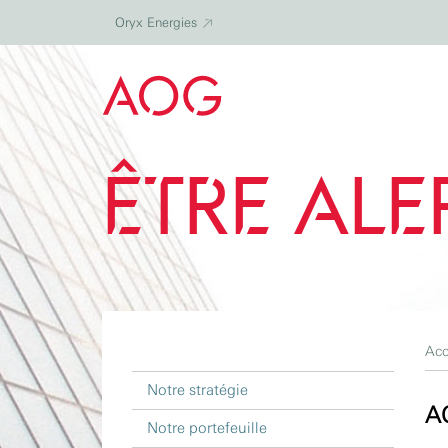
Oryx Energies
Être ale
Acc
Notre stratégie
AO
Notre portefeuille