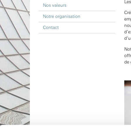
Les
Nos valeurs
Cré
Notre organisation
emp
nou
Contact
d’e
d’u
Not
off
de 